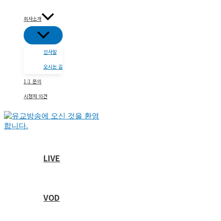
콘
텐
회사소개
츠
메
로
뉴
건
토
인사말
글
너
뛰
오시는 길
기
1:1 문의
시청자 의견
LIVE
VOD