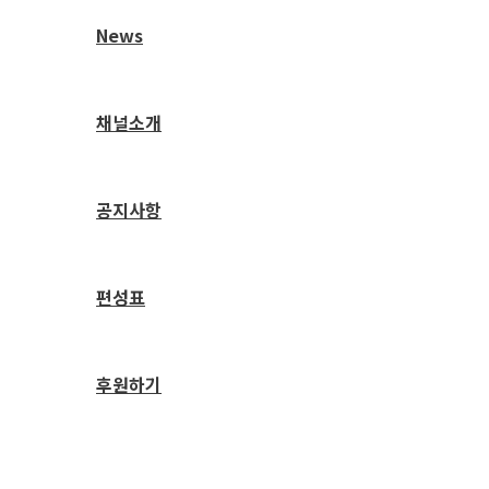
News
채널소개
공지사항
편성표
후원하기
검
색