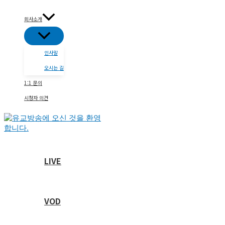
콘
텐
회사소개
츠
메
로
뉴
건
토
인사말
글
너
뛰
오시는 길
기
1:1 문의
시청자 의견
LIVE
VOD