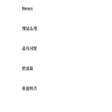
News
채널소개
공지사항
편성표
후원하기
검
색