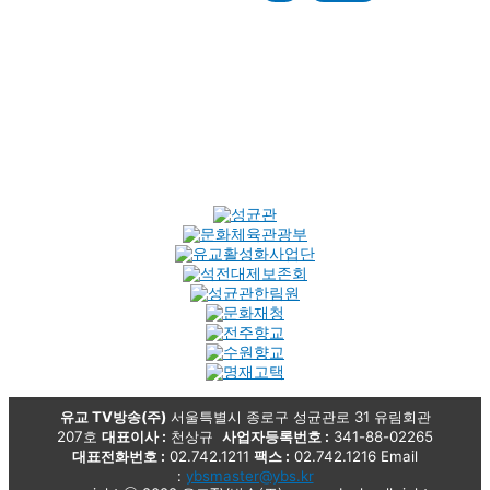
유교 TV방송(주)
서울특별시 종로구 성균관로 31 유림회관
207호
대표이사 :
천상규
사업자등록번호 :
341-88-02265
대표전화번호 :
02.742.1211
팩스 :
02.742.1216 Email
:
ybsmaster@ybs.kr