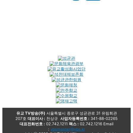
유교 TV방송(주)
서울특별시 종로구 성균관로 31 유림회관
207호
대표이사 :
천상규
사업자등록번호 :
341-88-02265
대표전화번호 :
02.742.1211
팩스 :
02.742.1216 Email
:
ybsmaster@ybs.kr