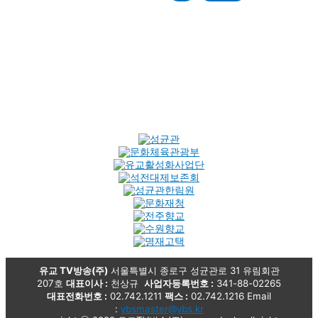
유교 TV방송(주)
서울특별시 종로구 성균관로 31 유림회관
207호
대표이사 :
천상규
사업자등록번호 :
341-88-02265
대표전화번호 :
02.742.1211
팩스 :
02.742.1216 Email
:
ybsmaster@ybs.kr