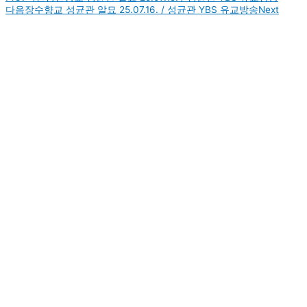
다음
장수향교 성균관 알묘 25.07.16. / 성균관 YBS 유교방송
Next