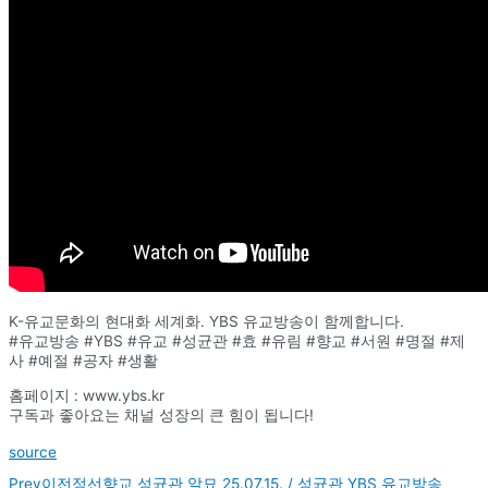
K-유교문화의 현대화 세계화. YBS 유교방송이 함께합니다.
#유교방송 #YBS #유교 #성균관 #효 #유림 #향교 #서원 #명절 #제
사 #예절 #공자 #생활
홈페이지 : www.ybs.kr
구독과 좋아요는 채널 성장의 큰 힘이 됩니다!
source
Prev
이전
정선향교 성균관 알묘 25.07.15. / 성균관 YBS 유교방송