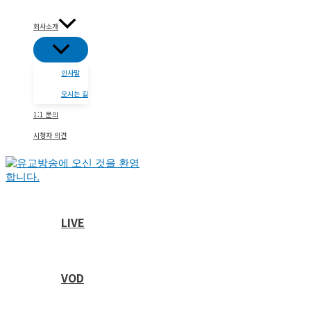
콘
텐
회사소개
츠
메
로
뉴
건
토
인사말
글
너
뛰
오시는 길
기
1:1 문의
시청자 의견
LIVE
VOD