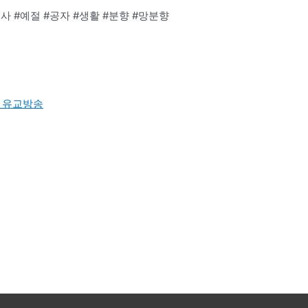
제사 #예절 #공자 #생활 #분향 #망분향
BS 유교방송