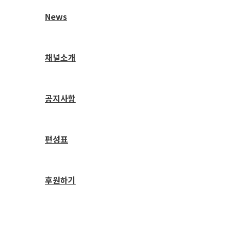
News
채널소개
공지사항
편성표
후원하기
검
색