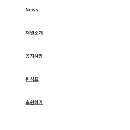
News
채널소개
공지사항
편성표
후원하기
검
색