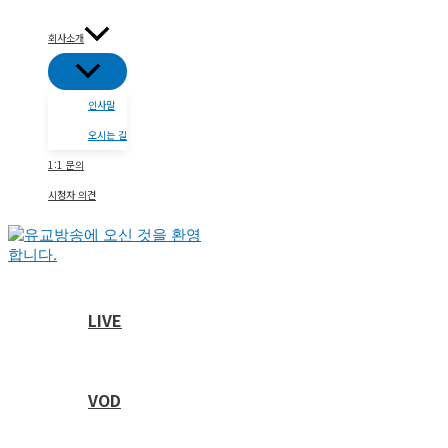
콘
텐
회사소개
츠
메
로
뉴
건
토
인사말
글
너
뛰
오시는 길
기
1:1 문의
시청자 의견
LIVE
VOD