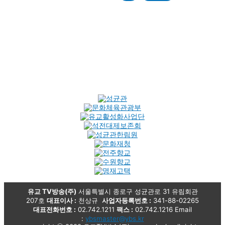
유교 TV방송(주)
서울특별시 종로구 성균관로 31 유림회관
207호
대표이사 :
천상규
사업자등록번호 :
341-88-02265
대표전화번호 :
02.742.1211
팩스 :
02.742.1216 Email
:
ybsmaster@ybs.kr